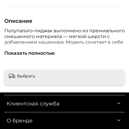
Описание
Полупальто-пиджак выполнено из премиального
смешанного материала — мягкой шерсти с
добавлением кашемира. Модель сочетает в себе
комфорт и утончённый стиль, идеально подходя
Показать полностью
как для деловых, так и для повседневных
образов.
Выбрать
Состав:
-черный: шерсть 45%, кашемир 50%, полиэстер
Клиентская служба
5%
-молочный: шерсть 80%, кашемир 20%
О бренде